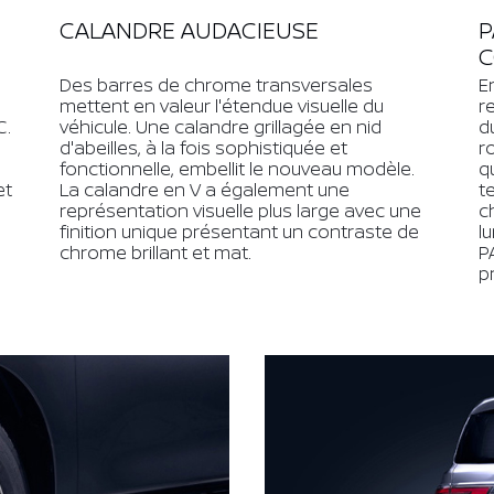
CALANDRE AUDACIEUSE
P
C
Des barres de chrome transversales
E
mettent en valeur l'étendue visuelle du
r
C.
véhicule. Une calandre grillagée en nid
d
d'abeilles, à la fois sophistiquée et
r
fonctionnelle, embellit le nouveau modèle.
q
et
La calandre en V a également une
t
représentation visuelle plus large avec une
c
finition unique présentant un contraste de
l
chrome brillant et mat.
P
p